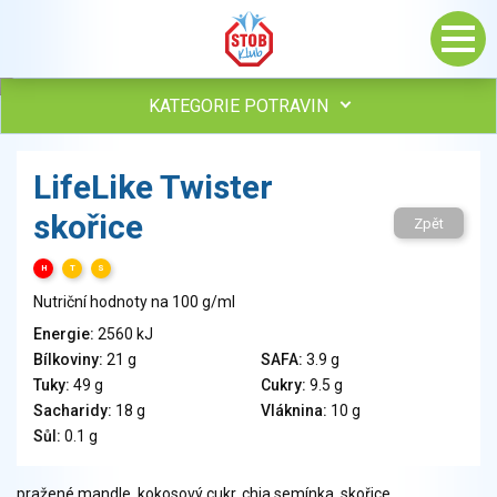
KATEGORIE POTRAVIN
Maso, drůbež, ryby, uzeniny
LifeLike Twister
Vejce
skořice
Mléko
Zpět
Mléčné výrobky
H
T
S
Sýry
Nutriční hodnoty na 100 g/ml
Veganské a vegetariánské výrobky
Tuky
Energie:
2560 kJ
Bílkoviny:
21 g
SAFA:
3.9 g
Obiloviny, mouka, cereální výrobky
Tuky:
49 g
Cukry:
9.5 g
Chléb, pečivo, křehké chleby, pufované výrobky
Sacharidy:
18 g
Vláknina:
10 g
Přílohy
Sůl:
0.1 g
Ovoce
Ořechy, semena
pražené mandle, kokosový cukr, chia semínka, skořice