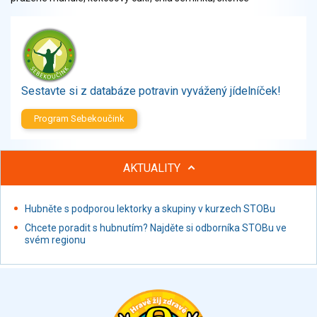
Zelenina
Brambory, luštěniny, houby
Sladkosti, slané výrobky
Zmrzliny
Ochucovadla, přísady, sladidla
Sestavte si z databáze potravin vyvážený jídelníček!
Sušené směsi
Polotovary, hotové pokrmy
Program Sebekoučink
Proteinové výrobky, doplňky stravy
Nápoje nealkoholické
AKTUALITY
Nápoje alkoholické
Restaurace, jídelny, hotová jídla
Hubněte s podporou lektorky a skupiny v kurzech STOBu
Fastfood
Studená kuchyně, lahůdkářské výrobky
Chcete poradit s hubnutím? Najděte si odborníka STOBu ve
svém regionu