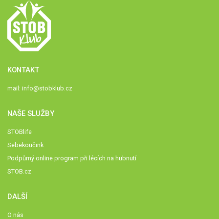
KONTAKT
mail:
info@stobklub.cz
NAŠE SLUŽBY
STOBlife
Sebekoučink
Podpůrný online program při lécích na hubnutí
STOB.cz
DALŠÍ
O nás