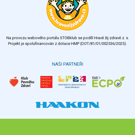
Na provozu webového portálu STOBklub se podílí Hravě žij zdravě z. s.
Projekt je spolufinancován z dotace HMP (DOT/81/01/002536/2025).
NAŠI PARTNEŘI