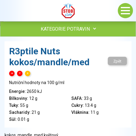
KATEGORIE POTRAVIN
Maso, drůbež, ryby, uzeniny
R3ptile Nuts
Vejce
kokos/mandle/med
Mléko
Zpět
Mléčné výrobky
H
T
S
Sýry
Nutriční hodnoty na 100 g/ml
Veganské a vegetariánské výrobky
Tuky
Energie:
2650 kJ
Bílkoviny:
12 g
SAFA:
33 g
Obiloviny, mouka, cereální výrobky
Tuky:
55 g
Cukry:
13.4 g
Chléb, pečivo, křehké chleby, pufované výrobky
Sacharidy:
21 g
Vláknina:
11 g
Přílohy
Sůl:
0.01 g
Ovoce
Ořechy, semena
kokos, mandle, med květový