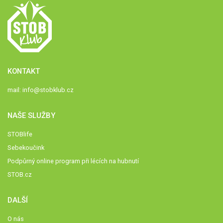
KONTAKT
mail:
info@stobklub.cz
NAŠE SLUŽBY
STOBlife
Sebekoučink
Podpůrný online program při lécích na hubnutí
STOB.cz
DALŠÍ
O nás