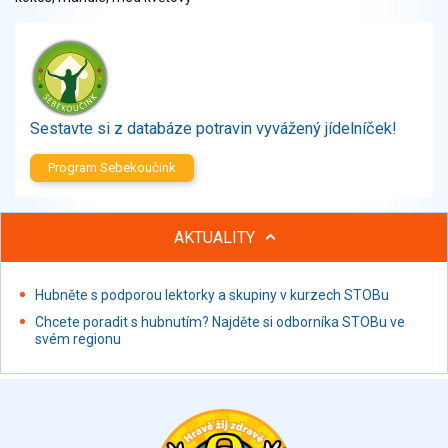
Zelenina
Brambory, luštěniny, houby
Sladkosti, slané výrobky
Zmrzliny
Ochucovadla, přísady, sladidla
Sestavte si z databáze potravin vyvážený jídelníček!
Sušené směsi
Polotovary, hotové pokrmy
Program Sebekoučink
Proteinové výrobky, doplňky stravy
Nápoje nealkoholické
AKTUALITY
Nápoje alkoholické
Restaurace, jídelny, hotová jídla
Hubněte s podporou lektorky a skupiny v kurzech STOBu
Fastfood
Studená kuchyně, lahůdkářské výrobky
Chcete poradit s hubnutím? Najděte si odborníka STOBu ve
svém regionu