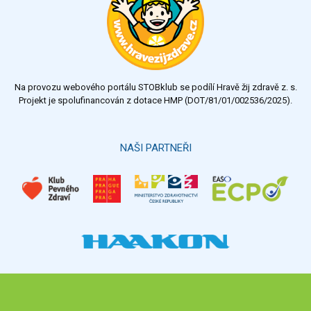
Na provozu webového portálu STOBklub se podílí Hravě žij zdravě z. s.
Projekt je spolufinancován z dotace HMP (DOT/81/01/002536/2025).
NAŠI PARTNEŘI