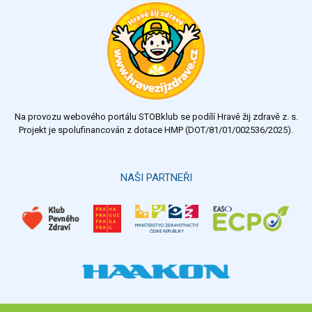
Na provozu webového portálu STOBklub se podílí Hravě žij zdravě z. s.
Projekt je spolufinancován z dotace HMP (DOT/81/01/002536/2025).
NAŠI PARTNEŘI