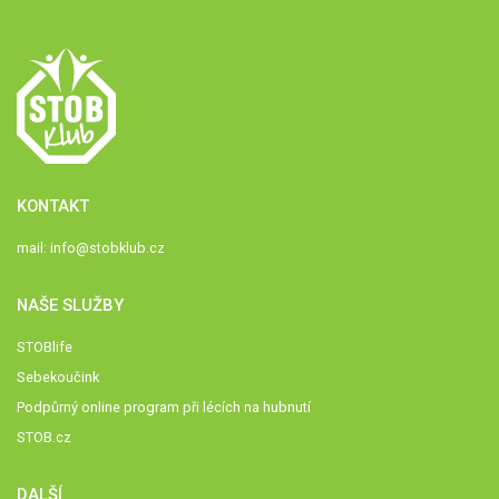
KONTAKT
mail:
info@stobklub.cz
NAŠE SLUŽBY
STOBlife
Sebekoučink
Podpůrný online program při lécích na hubnutí
STOB.cz
DALŠÍ