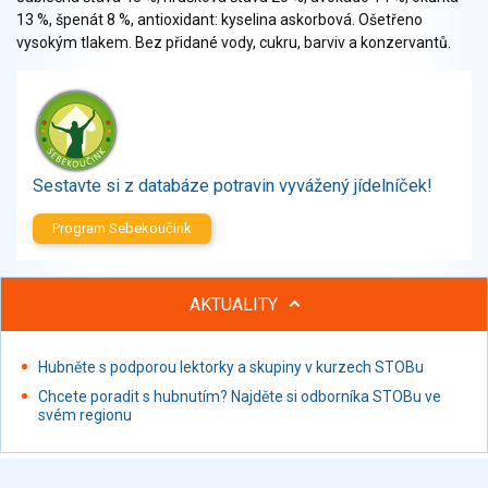
Zelenina
13 %, špenát 8 %, antioxidant: kyselina askorbová. Ošetřeno
Brambory, luštěniny, houby
vysokým tlakem. Bez přidané vody, cukru, barviv a konzervantů.
Sladkosti, slané výrobky
Zmrzliny
Ochucovadla, přísady, sladidla
Sušené směsi
Polotovary, hotové pokrmy
Sestavte si z databáze potravin vyvážený jídelníček!
Proteinové výrobky, doplňky stravy
Program Sebekoučink
Nápoje nealkoholické
Nápoje alkoholické
Restaurace, jídelny, hotová jídla
AKTUALITY
Fastfood
Studená kuchyně, lahůdkářské výrobky
Hubněte s podporou lektorky a skupiny v kurzech STOBu
Chcete poradit s hubnutím? Najděte si odborníka STOBu ve
svém regionu