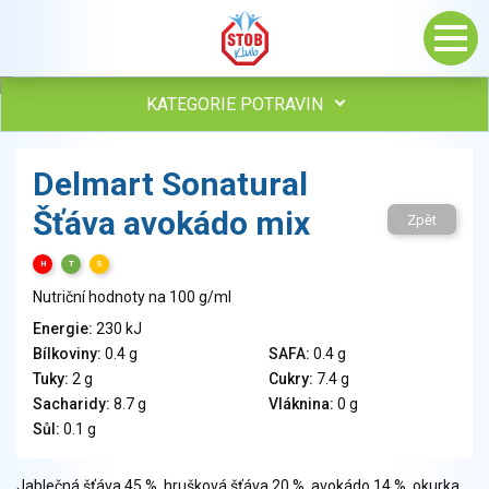
KATEGORIE POTRAVIN
Maso, drůbež, ryby, uzeniny
Delmart Sonatural
Vejce
Šťáva avokádo mix
Mléko
Zpět
Mléčné výrobky
H
T
S
Sýry
Nutriční hodnoty na 100 g/ml
Veganské a vegetariánské výrobky
Tuky
Energie:
230 kJ
Bílkoviny:
0.4 g
SAFA:
0.4 g
Obiloviny, mouka, cereální výrobky
Tuky:
2 g
Cukry:
7.4 g
Chléb, pečivo, křehké chleby, pufované výrobky
Sacharidy:
8.7 g
Vláknina:
0 g
Přílohy
Sůl:
0.1 g
Ovoce
Ořechy, semena
Jablečná šťáva 45 %, hrušková šťáva 20 %, avokádo 14 %, okurka