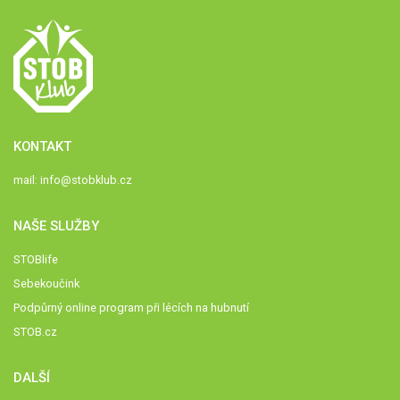
KONTAKT
mail:
info@stobklub.cz
NAŠE SLUŽBY
STOBlife
Sebekoučink
Podpůrný online program při lécích na hubnutí
STOB.cz
DALŠÍ