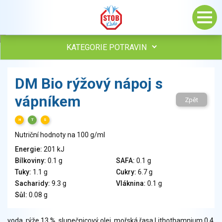
KATEGORIE POTRAVIN
Maso, drůbež, ryby, uzeniny
DM Bio rýžový nápoj s
Vejce
vápníkem
Mléko
Zpět
Mléčné výrobky
H
T
S
Sýry
Nutriční hodnoty na 100 g/ml
Veganské a vegetariánské výrobky
Tuky
Energie:
201 kJ
Bílkoviny:
0.1 g
SAFA:
0.1 g
Obiloviny, mouka, cereální výrobky
Tuky:
1.1 g
Cukry:
6.7 g
Chléb, pečivo, křehké chleby, pufované výrobky
Sacharidy:
9.3 g
Vláknina:
0.1 g
Přílohy
Sůl:
0.08 g
Ovoce
Ořechy, semena
voda, rýže 13 %, slunečnicový olej, mořská řasa Lithothamnium 0,4