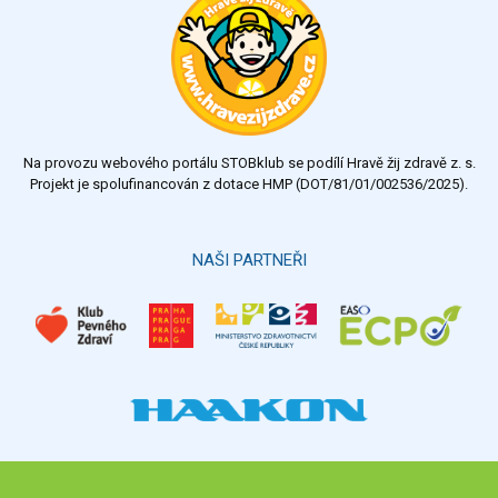
Na provozu webového portálu STOBklub se podílí Hravě žij zdravě z. s.
Projekt je spolufinancován z dotace HMP (DOT/81/01/002536/2025).
NAŠI PARTNEŘI