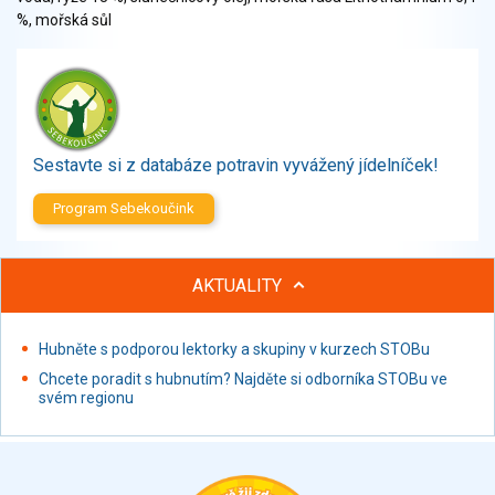
Zelenina
%, mořská sůl
Brambory, luštěniny, houby
Sladkosti, slané výrobky
Zmrzliny
Ochucovadla, přísady, sladidla
Sušené směsi
Sestavte si z databáze potravin vyvážený jídelníček!
Polotovary, hotové pokrmy
Program Sebekoučink
Proteinové výrobky, doplňky stravy
Nápoje nealkoholické
Nápoje alkoholické
AKTUALITY
Restaurace, jídelny, hotová jídla
Fastfood
Hubněte s podporou lektorky a skupiny v kurzech STOBu
Studená kuchyně, lahůdkářské výrobky
Chcete poradit s hubnutím? Najděte si odborníka STOBu ve
svém regionu