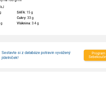
ty na 100 g/ml
 kJ
g
SAFA:
15 g
Cukry:
33 g
 g
Vláknina:
3.4 g
Sestavte si z databáze potravin vyvážený
Program
Sebekouči
jídelníček!