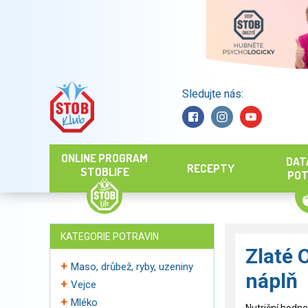
Sledujte nás:
Hledat
ONLINE PROGRAM
DAT
RECEPTY
STOBLIFE
POT
KATEGORIE POTRAVIN
Zlaté 
Maso, drůbež, ryby, uzeniny
náplň
Vejce
Mléko