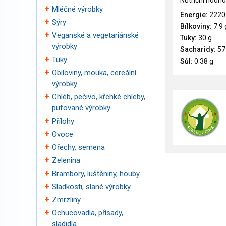
Nutriční hodno
Mléčné výrobky
Energie:
2220
Sýry
Bílkoviny:
7.9 
Veganské a vegetariánské
Tuky:
30 g
výrobky
Sacharidy:
57
Tuky
Sůl:
0.38 g
Obiloviny, mouka, cereální
výrobky
Chléb, pečivo, křehké chleby,
pufované výrobky
Přílohy
Ovoce
Ořechy, semena
Zelenina
Brambory, luštěniny, houby
Sladkosti, slané výrobky
Zmrzliny
Ochucovadla, přísady,
sladidla