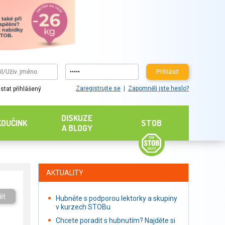
Přihlásit
Zaregistrujte se
Zapomněli jste heslo?
stat přihlášený
DISKUZE
KOUČINK
STOB
A BLOGY
AKTUALITY
ět
Hubněte s podporou lektorky a skupiny
v kurzech STOBu
Chcete poradit s hubnutím? Najděte si