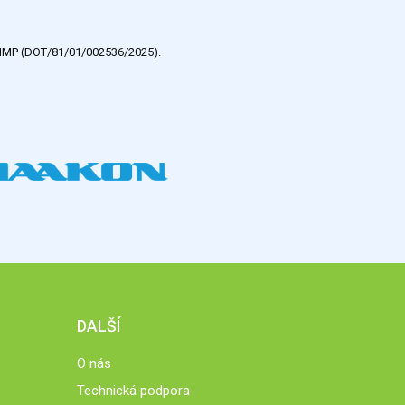
e HMP (DOT/81/01/002536/2025).
DALŠÍ
O nás
Technická podpora