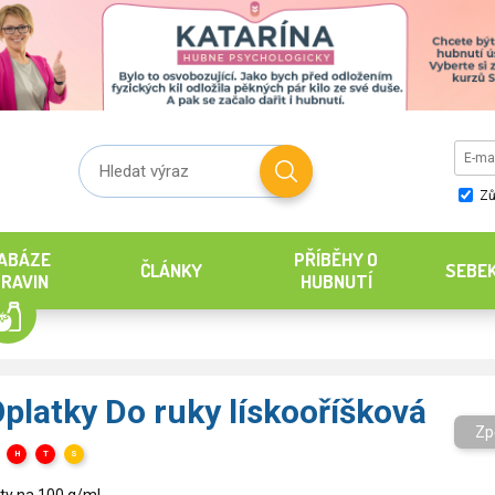
Zů
ABÁZE
PŘÍBĚHY O
ČLÁNKY
SEBE
RAVIN
HUBNUTÍ
Oplatky Do ruky lískooříšková
Zp
H
T
S