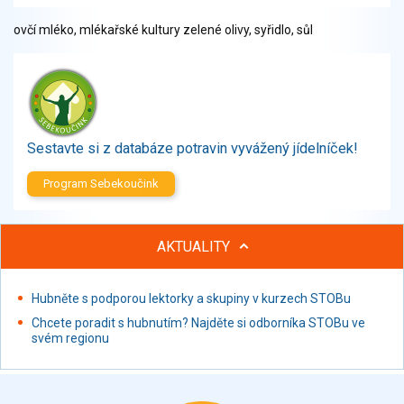
Zelenina
ovčí mléko, mlékařské kultury zelené olivy, syřidlo, sůl
Brambory, luštěniny, houby
Sladkosti, slané výrobky
Zmrzliny
Ochucovadla, přísady, sladidla
Sušené směsi
Sestavte si z databáze potravin vyvážený jídelníček!
Polotovary, hotové pokrmy
Proteinové výrobky, doplňky stravy
Program Sebekoučink
Nápoje nealkoholické
Nápoje alkoholické
Restaurace, jídelny, hotová jídla
AKTUALITY
Fastfood
Studená kuchyně, lahůdkářské výrobky
Hubněte s podporou lektorky a skupiny v kurzech STOBu
Chcete poradit s hubnutím? Najděte si odborníka STOBu ve
svém regionu