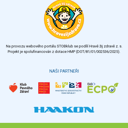
Na provozu webového portálu STOBklub se podílí Hravě žij zdravě z. s.
Projekt je spolufinancován z dotace HMP (DOT/81/01/002536/2025).
NAŠI PARTNEŘI