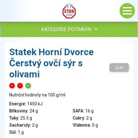
KATEGORIE POTRAVIN
Maso, drůbež, ryby, uzeniny
Statek Horní Dvorce
Vejce
Čerstvý ovčí sýr s
Mléko
Zpět
Mléčné výrobky
olivami
Sýry
Veganské a vegetariánské výrobky
H
T
S
Tuky
Nutriční hodnoty na 100 g/ml
Obiloviny, mouka, cereální výrobky
Energie:
1450 kJ
Chléb, pečivo, křehké chleby, pufované výrobky
Bílkoviny:
24 g
SAFA:
16 g
Přílohy
Tuky:
25.5 g
Cukry:
2 g
Ovoce
Sacharidy:
2 g
Vláknina:
0 g
Sůl:
1 g
Ořechy, semena