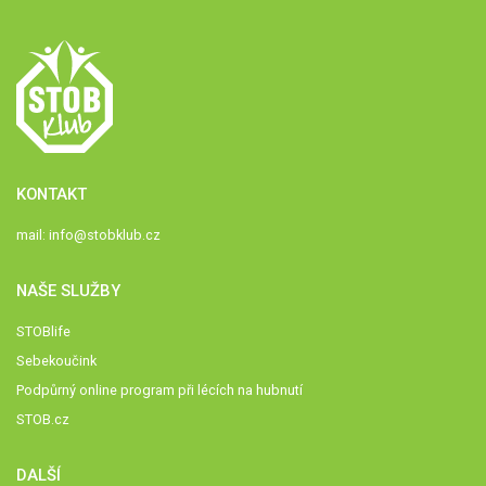
KONTAKT
mail:
info@stobklub.cz
NAŠE SLUŽBY
STOBlife
Sebekoučink
Podpůrný online program při lécích na hubnutí
STOB.cz
DALŠÍ