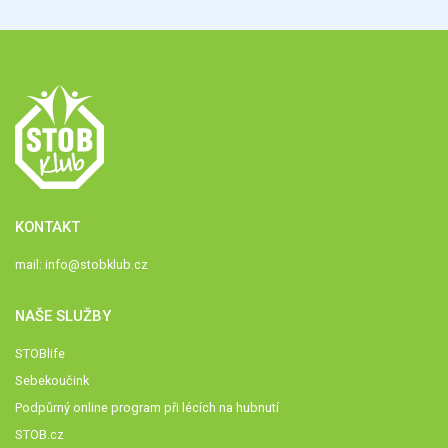
KONTAKT
mail:
info@stobklub.cz
NAŠE SLUŽBY
STOBlife
Sebekoučink
Podpůrný online program při lécích na hubnutí
STOB.cz