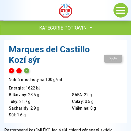
KATEGORIE POTRAVIN
Maso, drůbež, ryby, uzeniny
Marques del Castillo
Vejce
Kozí sýr
Mléko
Zpět
Mléčné výrobky
H
T
S
Sýry
Nutriční hodnoty na 100 g/ml
Veganské a vegetariánské výrobky
Tuky
Energie:
1622 kJ
Bílkoviny:
23.5 g
SAFA:
22 g
Obiloviny, mouka, cereální výrobky
Tuky:
31.7 g
Cukry:
0.5 g
Chléb, pečivo, křehké chleby, pufované výrobky
Sacharidy:
2.9 g
Vláknina:
0 g
Přílohy
Sůl:
1.6 g
Ovoce
Ořechy, semena
Pasterované kozí MLÉKO, jedlá sůl, chlorid vápenatý, syřidlo,