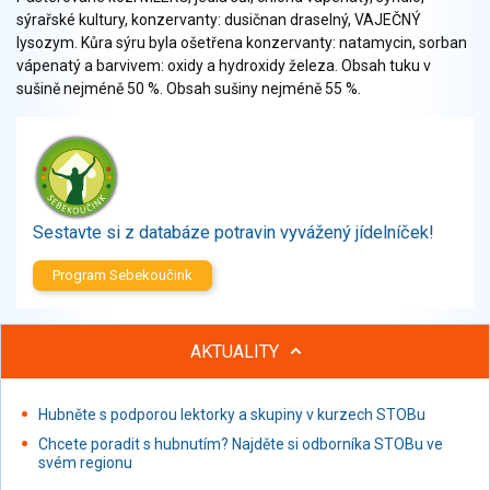
Zelenina
sýrařské kultury, konzervanty: dusičnan draselný, VAJEČNÝ
Brambory, luštěniny, houby
lysozym. Kůra sýru byla ošetřena konzervanty: natamycin, sorban
vápenatý a barvivem: oxidy a hydroxidy železa. Obsah tuku v
Sladkosti, slané výrobky
sušině nejméně 50 %. Obsah sušiny nejméně 55 %.
Zmrzliny
Ochucovadla, přísady, sladidla
Sušené směsi
Polotovary, hotové pokrmy
Proteinové výrobky, doplňky stravy
Sestavte si z databáze potravin vyvážený jídelníček!
Nápoje nealkoholické
Nápoje alkoholické
Program Sebekoučink
Restaurace, jídelny, hotová jídla
Fastfood
AKTUALITY
Studená kuchyně, lahůdkářské výrobky
Hubněte s podporou lektorky a skupiny v kurzech STOBu
Chcete poradit s hubnutím? Najděte si odborníka STOBu ve
svém regionu