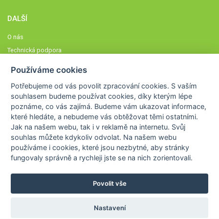
DALŠÍ
O nás
Technická podpora
Časté dotazy
Používáme cookies
Normy a zásady fungování STOBklubu
Potřebujeme od vás
povolit zpracování cookies
. S vaším
Členové STOBklubu
souhlasem budeme používat cookies, díky kterým lépe
Zásady nakládání s osobními údaji
poznáme,
co vás zajímá
. Budeme vám ukazovat
informace,
které hledáte
, a nebudeme vás obtěžovat těmi ostatními.
Otestujte se
Jak na našem webu, tak i v reklamě na internetu. Svůj
Spočítejte si
souhlas můžete kdykoliv odvolat. Na našem webu
Výzva 52
používáme i cookies, které jsou nezbytné
, aby stránky
fungovaly správně a rychleji jste se na nich zorientovali.
Povolit vše
COPYRIGHT © 2026
STOB
WWW.STOB.CZ
,
KLUB
WWW.HRAVEZIJZDRAVE.CZ
Nastavení