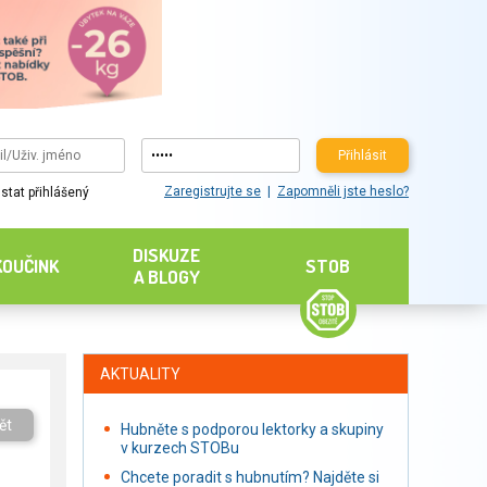
Přihlásit
Zaregistrujte se
Zapomněli jste heslo?
stat přihlášený
DISKUZE
KOUČINK
STOB
A BLOGY
AKTUALITY
ět
Hubněte s podporou lektorky a skupiny
v kurzech STOBu
Chcete poradit s hubnutím? Najděte si