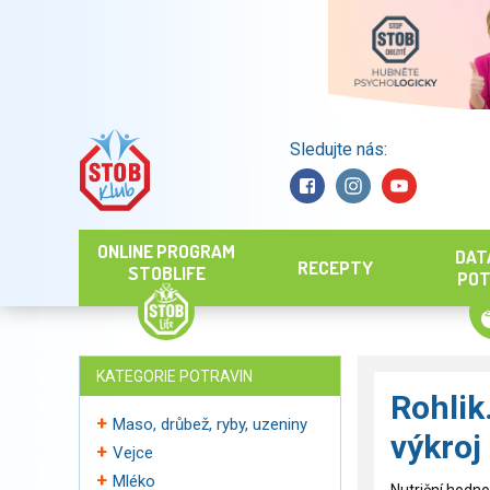
Sledujte nás:
Hledat
ONLINE PROGRAM
DAT
RECEPTY
STOBLIFE
POT
KATEGORIE POTRAVIN
Rohli
Maso, drůbež, ryby, uzeniny
výkroj
Vejce
Mléko