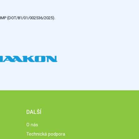
e HMP (DOT/81/01/002536/2025).
DALŠÍ
O nás
Technická podpora