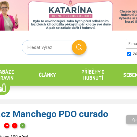
Zů
ABÁZE
PŘÍBĚHY O
ČLÁNKY
SEBE
RAVIN
HUBNUTÍ
k.cz Manchego PDO curado
Zp
H
T
S