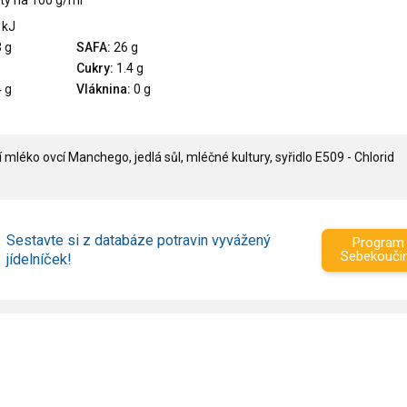
ty na 100 g/ml
 kJ
 g
SAFA:
26 g
Cukry:
1.4 g
 g
Vláknina:
0 g
mléko ovcí Manchego, jedlá sůl, mléčné kultury, syřidlo E509 - Chlorid
Sestavte si z databáze potravin vyvážený
Program
Sebekouči
jídelníček!