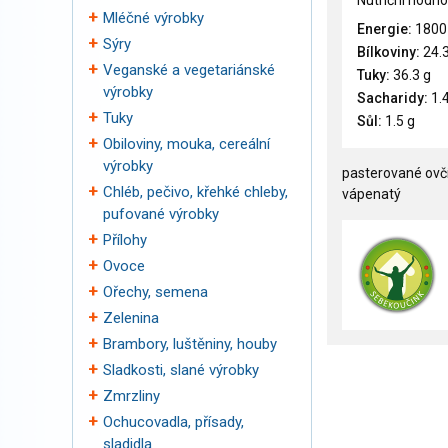
Nutriční hodno
Mléčné výrobky
Energie:
1800
Sýry
Bílkoviny:
24.3
Veganské a vegetariánské
Tuky:
36.3 g
výrobky
Sacharidy:
1.4
Tuky
Sůl:
1.5 g
Obiloviny, mouka, cereální
výrobky
pasterované ovčí 
Chléb, pečivo, křehké chleby,
vápenatý
pufované výrobky
Přílohy
Ovoce
Ořechy, semena
Zelenina
Brambory, luštěniny, houby
Sladkosti, slané výrobky
Zmrzliny
Ochucovadla, přísady,
sladidla