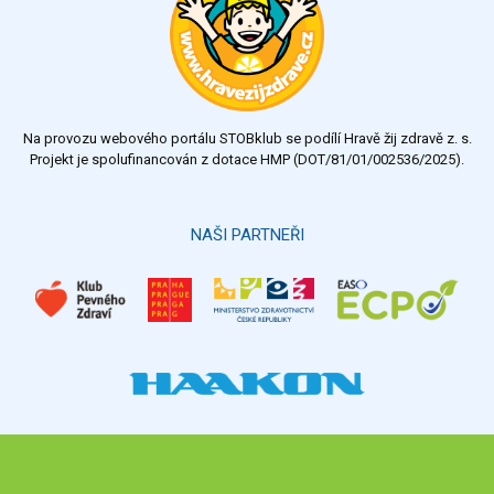
Na provozu webového portálu STOBklub se podílí Hravě žij zdravě z. s.
Projekt je spolufinancován z dotace HMP (DOT/81/01/002536/2025).
NAŠI PARTNEŘI