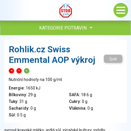
KATEGORIE POTRAVIN
Maso, drůbež, ryby, uzeniny
Rohlik.cz Swiss
Vejce
Emmental AOP výkroj
Mléko
Zpět
Mléčné výrobky
H
T
S
Sýry
Nutriční hodnoty na 100 g/ml
Veganské a vegetariánské výrobky
Tuky
Energie:
1650 kJ
Bílkoviny:
29 g
SAFA:
18.6 g
Obiloviny, mouka, cereální výrobky
Tuky:
31 g
Cukry:
0 g
Chléb, pečivo, křehké chleby, pufované výrobky
Sacharidy:
0 g
Vláknina:
0 g
Přílohy
Sůl:
0.5 g
Ovoce
Ořechy, semena
syrové kravské mléko, jedlá sůl, sýrařské kultury, syřidlo