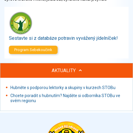
Zelenina
Brambory, luštěniny, houby
Sladkosti, slané výrobky
Zmrzliny
Ochucovadla, přísady, sladidla
Sestavte si z databáze potravin vyvážený jídelníček!
Sušené směsi
Polotovary, hotové pokrmy
Program Sebekoučink
Proteinové výrobky, doplňky stravy
Nápoje nealkoholické
AKTUALITY
Nápoje alkoholické
Restaurace, jídelny, hotová jídla
Hubněte s podporou lektorky a skupiny v kurzech STOBu
Fastfood
Studená kuchyně, lahůdkářské výrobky
Chcete poradit s hubnutím? Najděte si odborníka STOBu ve
svém regionu