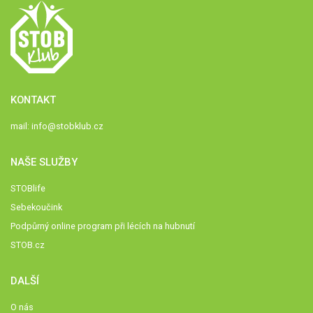
KONTAKT
mail:
info@stobklub.cz
NAŠE SLUŽBY
STOBlife
Sebekoučink
Podpůrný online program při lécích na hubnutí
STOB.cz
DALŠÍ
O nás