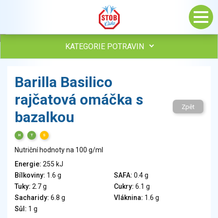
KATEGORIE POTRAVIN
Maso, drůbež, ryby, uzeniny
Barilla Basilico
Vejce
rajčatová omáčka s
Mléko
Zpět
Mléčné výrobky
bazalkou
Sýry
Veganské a vegetariánské výrobky
H
T
S
Tuky
Nutriční hodnoty na 100 g/ml
Obiloviny, mouka, cereální výrobky
Energie:
255 kJ
Chléb, pečivo, křehké chleby, pufované výrobky
Bílkoviny:
1.6 g
SAFA:
0.4 g
Přílohy
Tuky:
2.7 g
Cukry:
6.1 g
Ovoce
Sacharidy:
6.8 g
Vláknina:
1.6 g
Sůl:
1 g
Ořechy, semena