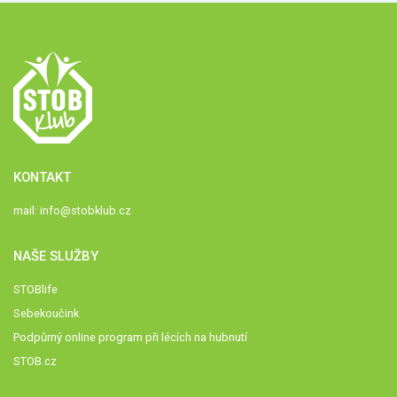
KONTAKT
mail:
info@stobklub.cz
NAŠE SLUŽBY
STOBlife
Sebekoučink
Podpůrný online program při lécích na hubnutí
STOB.cz