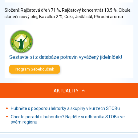
Zelenina
Složení: Rajčatová dřeň 71 %, Rajčatový koncentrát 13.5 %, Cibule,
Brambory, luštěniny, houby
slunečnicový olej, Bazalka 2 %, Cukr, Jedlá sůl, Přírodní aroma
Sladkosti, slané výrobky
Zmrzliny
Ochucovadla, přísady, sladidla
Sušené směsi
Polotovary, hotové pokrmy
Sestavte si z databáze potravin vyvážený jídelníček!
Proteinové výrobky, doplňky stravy
Nápoje nealkoholické
Program Sebekoučink
Nápoje alkoholické
Restaurace, jídelny, hotová jídla
AKTUALITY
Fastfood
Studená kuchyně, lahůdkářské výrobky
Hubněte s podporou lektorky a skupiny v kurzech STOBu
Chcete poradit s hubnutím? Najděte si odborníka STOBu ve
svém regionu