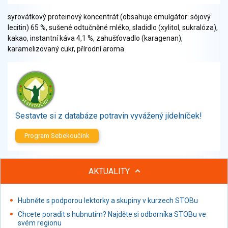
Zelenina
syrovátkový proteinový koncentrát (obsahuje emulgátor: sójový
Brambory, luštěniny, houby
lecitin) 65 %, sušené odtučněné mléko, sladidlo (xylitol, sukralóza),
Sladkosti, slané výrobky
kakao, instantní káva 4,1 %, zahušťovadlo (karagenan),
Zmrzliny
karamelizovaný cukr, přírodní aroma
Ochucovadla, přísady, sladidla
Sušené směsi
Polotovary, hotové pokrmy
Proteinové výrobky, doplňky stravy
Nápoje nealkoholické
Sestavte si z databáze potravin vyvážený jídelníček!
Nápoje alkoholické
Program Sebekoučink
Restaurace, jídelny, hotová jídla
Fastfood
Studená kuchyně, lahůdkářské výrobky
AKTUALITY
Hubněte s podporou lektorky a skupiny v kurzech STOBu
Chcete poradit s hubnutím? Najděte si odborníka STOBu ve
svém regionu