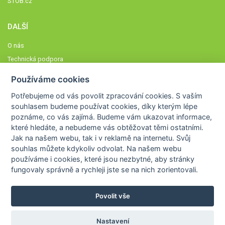
STOB.cz
DALŠÍ
O nás
Technická podpora
Časté dotazy
Používáme cookies
Normy a zásady fungování STOBklubu
Potřebujeme od vás
povolit zpracování cookies
. S vaším
Členové STOBklubu
souhlasem budeme používat cookies, díky kterým lépe
Zásady nakládání s osobními údaji
poznáme,
co vás zajímá
. Budeme vám ukazovat
informace,
které hledáte
, a nebudeme vás obtěžovat těmi ostatními.
Otestujte se
Jak na našem webu, tak i v reklamě na internetu. Svůj
Spočítejte si
souhlas můžete kdykoliv odvolat. Na našem webu
Výzva 52
používáme i cookies, které jsou nezbytné
, aby stránky
fungovaly správně a rychleji jste se na nich zorientovali.
Povolit vše
COPYRIGHT © 2026
STOB
WWW.STOB.CZ
,
KLUB
WWW.HRAVEZIJZDRAVE.CZ
Nastavení