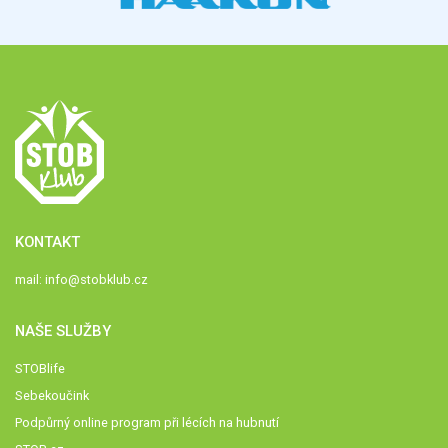
KONTAKT
mail:
info@stobklub.cz
NAŠE SLUŽBY
STOBlife
Sebekoučink
Podpůrný online program při lécích na hubnutí