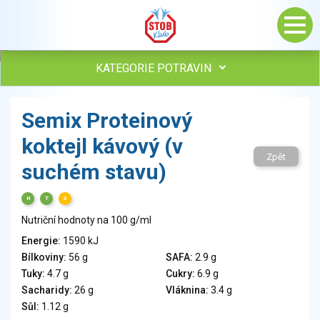
KATEGORIE POTRAVIN
Maso, drůbež, ryby, uzeniny
Semix Proteinový
Vejce
koktejl kávový (v
Mléko
Zpět
Mléčné výrobky
suchém stavu)
Sýry
Veganské a vegetariánské výrobky
H
T
S
Tuky
Nutriční hodnoty na 100 g/ml
Obiloviny, mouka, cereální výrobky
Energie:
1590 kJ
Chléb, pečivo, křehké chleby, pufované výrobky
Bílkoviny:
56 g
SAFA:
2.9 g
Přílohy
Tuky:
4.7 g
Cukry:
6.9 g
Ovoce
Sacharidy:
26 g
Vláknina:
3.4 g
Sůl:
1.12 g
Ořechy, semena