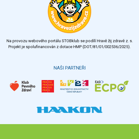
Na provozu webového portálu STOBklub se podílí Hravě žij zdravě z. s.
Projekt je spolufinancován z dotace HMP (DOT/81/01/002536/2025).
NAŠI PARTNEŘI