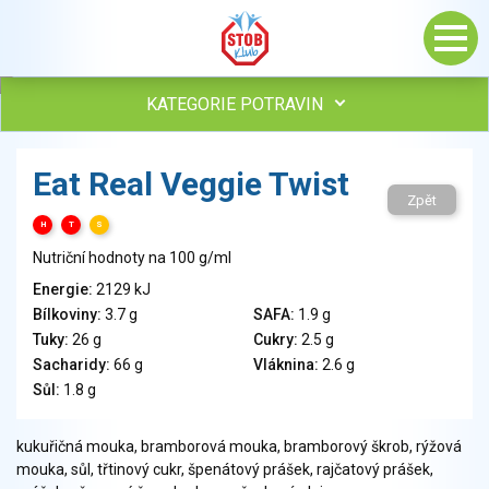
KATEGORIE POTRAVIN
Maso, drůbež, ryby, uzeniny
Eat Real Veggie Twist
Vejce
Zpět
Mléko
H
T
S
Mléčné výrobky
Nutriční hodnoty na 100 g/ml
Sýry
Energie:
2129 kJ
Veganské a vegetariánské výrobky
Bílkoviny:
3.7 g
SAFA:
1.9 g
Tuky
Tuky:
26 g
Cukry:
2.5 g
Obiloviny, mouka, cereální výrobky
Sacharidy:
66 g
Vláknina:
2.6 g
Chléb, pečivo, křehké chleby, pufované výrobky
Sůl:
1.8 g
Přílohy
Ovoce
kukuřičná mouka, bramborová mouka, bramborový škrob, rýžová
mouka, sůl, třtinový cukr, špenátový prášek, rajčatový prášek,
Ořechy, semena