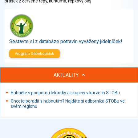
prášek z červené řepy, kurkuma, řepkový olej
Zelenina
Brambory, luštěniny, houby
Sladkosti, slané výrobky
Zmrzliny
Ochucovadla, přísady, sladidla
Sestavte si z databáze potravin vyvážený jídelníček!
Sušené směsi
Polotovary, hotové pokrmy
Program Sebekoučink
Proteinové výrobky, doplňky stravy
Nápoje nealkoholické
AKTUALITY
Nápoje alkoholické
Restaurace, jídelny, hotová jídla
Fastfood
Hubněte s podporou lektorky a skupiny v kurzech STOBu
Studená kuchyně, lahůdkářské výrobky
Chcete poradit s hubnutím? Najděte si odborníka STOBu ve
svém regionu