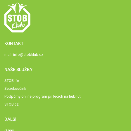
KONTAKT
mail:
info@stobklub.cz
NAŠE SLUŽBY
STOBlife
Sebekoučink
Podpůrný online program při lécích na hubnutí
STOB.cz
DALŠÍ
O nás