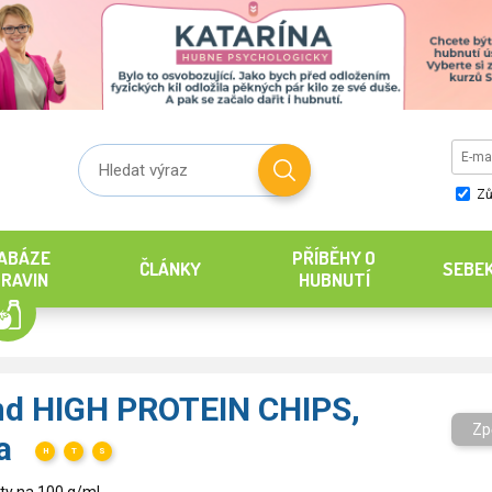
Zů
ABÁZE
PŘÍBĚHY O
ČLÁNKY
SEBE
RAVIN
HUBNUTÍ
nd HIGH PROTEIN CHIPS,
Zp
ka
H
T
S