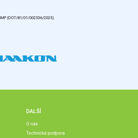
e HMP (DOT/81/01/002536/2025).
DALŠÍ
O nás
Technická podpora