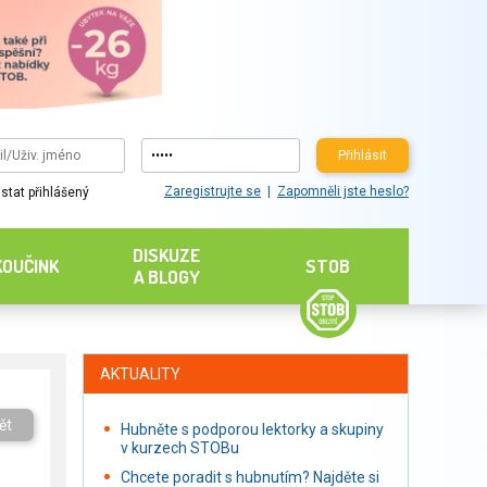
Přihlásit
Zaregistrujte se
Zapomněli jste heslo?
stat přihlášený
DISKUZE
KOUČINK
STOB
A BLOGY
AKTUALITY
ět
Hubněte s podporou lektorky a skupiny
v kurzech STOBu
Chcete poradit s hubnutím? Najděte si