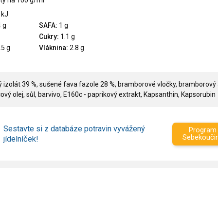
ty na 100 g/ml
 kJ
 g
SAFA:
1 g
Cukry:
1.1 g
.5 g
Vláknina:
2.8 g
ý izolát 39 %, sušené fava fazole 28 %, bramborové vločky, bramborový 
vý olej, sůl, barvivo, E160c - paprikový extrakt, Kapsanthin, Kapsorubin
Sestavte si z databáze potravin vyvážený
Program
Sebekouči
jídelníček!