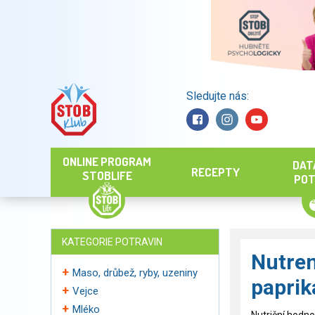
Sledujte nás:
Hledat
ONLINE PROGRAM
DAT
RECEPTY
STOBLIFE
POT
KATEGORIE POTRAVIN
Nutre
Maso, drůbež, ryby, uzeniny
papri
Vejce
Mléko