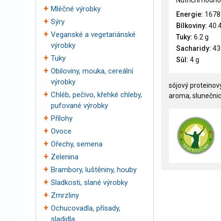
Nutriční hodno
Mléčné výrobky
Energie:
1678
Sýry
Bílkoviny:
40.4
Veganské a vegetariánské
Tuky:
6.2 g
výrobky
Sacharidy:
43
Tuky
Sůl:
4 g
Obiloviny, mouka, cereální
výrobky
sójový proteinov
Chléb, pečivo, křehké chleby,
aroma, slunečnico
pufované výrobky
Přílohy
Ovoce
Ořechy, semena
Zelenina
Brambory, luštěniny, houby
Sladkosti, slané výrobky
Zmrzliny
Ochucovadla, přísady,
sladidla