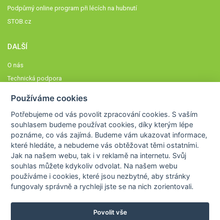
Podpůrný online program při lécích na hubnutí
STOB.cz
DALŠÍ
O nás
Technická podpora
Časté dotazy
Používáme cookies
Normy a zásady fungování STOBklubu
Potřebujeme od vás
povolit zpracování cookies
. S vaším
Členové STOBklubu
souhlasem budeme používat cookies, díky kterým lépe
Zásady nakládání s osobními údaji
poznáme,
co vás zajímá
. Budeme vám ukazovat
informace,
které hledáte
, a nebudeme vás obtěžovat těmi ostatními.
Otestujte se
Jak na našem webu, tak i v reklamě na internetu. Svůj
Spočítejte si
souhlas můžete kdykoliv odvolat. Na našem webu
Výzva 52
používáme i cookies, které jsou nezbytné
, aby stránky
fungovaly správně a rychleji jste se na nich zorientovali.
Povolit vše