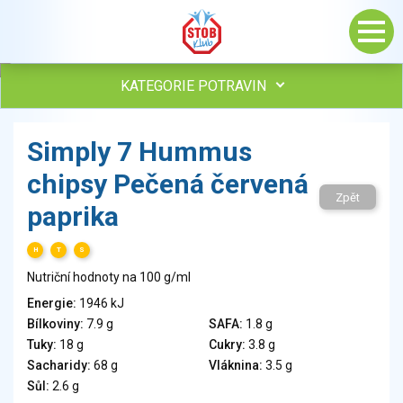
KATEGORIE POTRAVIN
Maso, drůbež, ryby, uzeniny
Simply 7 Hummus
Vejce
chipsy Pečená červená
Mléko
Zpět
Mléčné výrobky
paprika
Sýry
Veganské a vegetariánské výrobky
H
T
S
Tuky
Nutriční hodnoty na 100 g/ml
Obiloviny, mouka, cereální výrobky
Energie:
1946 kJ
Chléb, pečivo, křehké chleby, pufované výrobky
Bílkoviny:
7.9 g
SAFA:
1.8 g
Přílohy
Tuky:
18 g
Cukry:
3.8 g
Ovoce
Sacharidy:
68 g
Vláknina:
3.5 g
Sůl:
2.6 g
Ořechy, semena