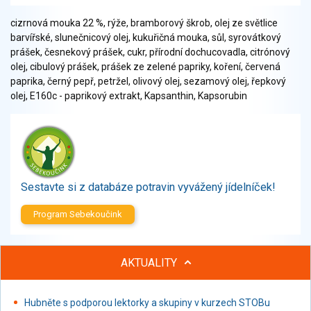
Zelenina
cizrnová mouka 22 %, rýže, bramborový škrob, olej ze světlice
Brambory, luštěniny, houby
barvířské, slunečnicový olej, kukuřičná mouka, sůl, syrovátkový
Sladkosti, slané výrobky
prášek, česnekový prášek, cukr, přírodní dochucovadla, citrónový
Zmrzliny
olej, cibulový prášek, prášek ze zelené papriky, koření, červená
Ochucovadla, přísady, sladidla
paprika, černý pepř, petržel, olivový olej, sezamový olej, řepkový
olej, E160c - paprikový extrakt, Kapsanthin, Kapsorubin
Sušené směsi
Polotovary, hotové pokrmy
Proteinové výrobky, doplňky stravy
Nápoje nealkoholické
Nápoje alkoholické
Sestavte si z databáze potravin vyvážený jídelníček!
Restaurace, jídelny, hotová jídla
Fastfood
Program Sebekoučink
Studená kuchyně, lahůdkářské výrobky
AKTUALITY
Hubněte s podporou lektorky a skupiny v kurzech STOBu