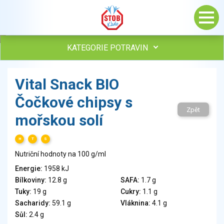
KATEGORIE POTRAVIN
Maso, drůbež, ryby, uzeniny
Vital Snack BIO
Vejce
Čočkové chipsy s
Mléko
Zpět
Mléčné výrobky
mořskou solí
Sýry
Veganské a vegetariánské výrobky
H
T
S
Tuky
Nutriční hodnoty na 100 g/ml
Obiloviny, mouka, cereální výrobky
Energie:
1958 kJ
Chléb, pečivo, křehké chleby, pufované výrobky
Bílkoviny:
12.8 g
SAFA:
1.7 g
Přílohy
Tuky:
19 g
Cukry:
1.1 g
Ovoce
Sacharidy:
59.1 g
Vláknina:
4.1 g
Sůl:
2.4 g
Ořechy, semena