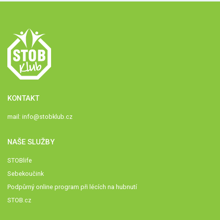
KONTAKT
mail:
info@stobklub.cz
NAŠE SLUŽBY
STOBlife
Sebekoučink
Podpůrný online program při lécích na hubnutí
STOB.cz