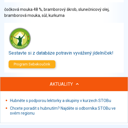
Zelenina
čočková mouka 48 %, bramborový škrob, slunečnicový olej,
Brambory, luštěniny, houby
bramborová mouka, sůl, kurkuma
Sladkosti, slané výrobky
Zmrzliny
Ochucovadla, přísady, sladidla
Sušené směsi
Polotovary, hotové pokrmy
Sestavte si z databáze potravin vyvážený jídelníček!
Proteinové výrobky, doplňky stravy
Nápoje nealkoholické
Program Sebekoučink
Nápoje alkoholické
Restaurace, jídelny, hotová jídla
AKTUALITY
Fastfood
Studená kuchyně, lahůdkářské výrobky
Hubněte s podporou lektorky a skupiny v kurzech STOBu
Chcete poradit s hubnutím? Najděte si odborníka STOBu ve
svém regionu