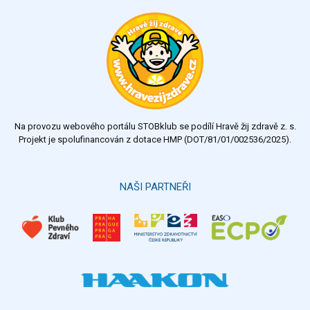
Na provozu webového portálu STOBklub se podílí Hravě žij zdravě z. s.
Projekt je spolufinancován z dotace HMP (DOT/81/01/002536/2025).
NAŠI PARTNEŘI