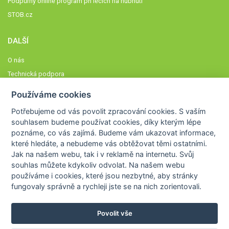
Podpůrný online program při lécích na hubnutí
STOB.cz
DALŠÍ
O nás
Technická podpora
Časté dotazy
Používáme cookies
Normy a zásady fungování STOBklubu
Potřebujeme od vás
povolit zpracování cookies
. S vaším
Členové STOBklubu
souhlasem budeme používat cookies, díky kterým lépe
Zásady nakládání s osobními údaji
poznáme,
co vás zajímá
. Budeme vám ukazovat
informace,
které hledáte
, a nebudeme vás obtěžovat těmi ostatními.
Otestujte se
Jak na našem webu, tak i v reklamě na internetu. Svůj
Spočítejte si
souhlas můžete kdykoliv odvolat. Na našem webu
Výzva 52
používáme i cookies, které jsou nezbytné
, aby stránky
fungovaly správně a rychleji jste se na nich zorientovali.
Povolit vše
COPYRIGHT © 2026
STOB
WWW.STOB.CZ
,