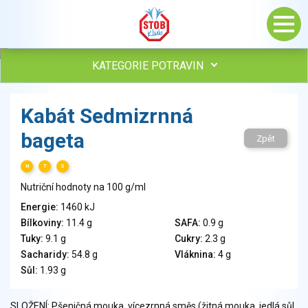
KATEGORIE POTRAVIN
Maso, drůbež, ryby, uzeniny
Kabát Sedmizrnná
Vejce
bageta
Mléko
Zpět
Mléčné výrobky
H
T
S
Sýry
Nutriční hodnoty na 100 g/ml
Veganské a vegetariánské výrobky
Tuky
Energie:
1460 kJ
Bílkoviny:
11.4 g
SAFA:
0.9 g
Obiloviny, mouka, cereální výrobky
Tuky:
9.1 g
Cukry:
2.3 g
Chléb, pečivo, křehké chleby, pufované výrobky
Sacharidy:
54.8 g
Vláknina:
4 g
Přílohy
Sůl:
1.93 g
Ovoce
Ořechy, semena
SLOŽENÍ: Pšeničná mouka, vícezrnná směs (žitná mouka, jedlá sůl,