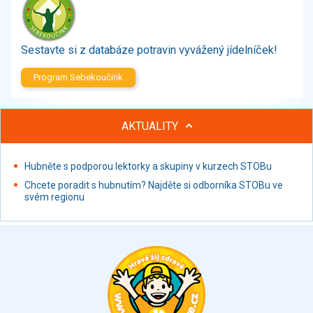
Zelenina
Brambory, luštěniny, houby
Sladkosti, slané výrobky
Sestavte si z databáze potravin vyvážený jídelníček!
Zmrzliny
Program Sebekoučink
Ochucovadla, přísady, sladidla
Sušené směsi
Polotovary, hotové pokrmy
AKTUALITY
Proteinové výrobky, doplňky stravy
Nápoje nealkoholické
Hubněte s podporou lektorky a skupiny v kurzech STOBu
Nápoje alkoholické
Chcete poradit s hubnutím? Najděte si odborníka STOBu ve
Restaurace, jídelny, hotová jídla
svém regionu
Fastfood
Studená kuchyně, lahůdkářské výrobky