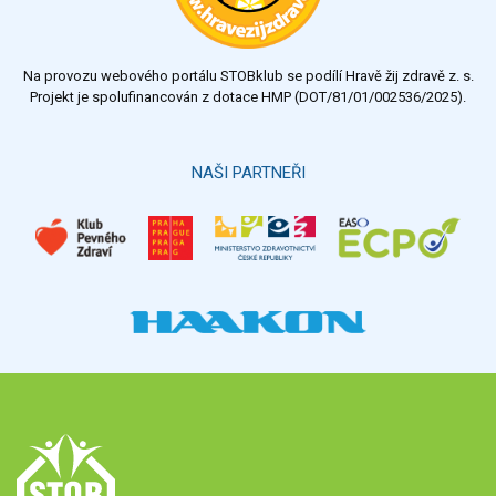
Na provozu webového portálu STOBklub se podílí Hravě žij zdravě z. s.
Projekt je spolufinancován z dotace HMP (DOT/81/01/002536/2025).
NAŠI PARTNEŘI