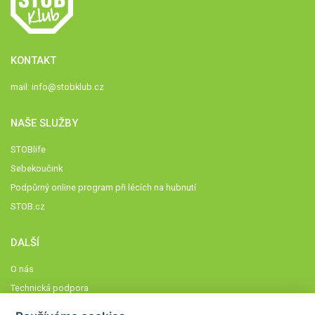
KONTAKT
mail:
info@stobklub.cz
NAŠE SLUŽBY
STOBlife
Sebekoučink
Podpůrný online program při lécích na hubnutí
STOB.cz
DALŠÍ
O nás
Technická podpora
Časté dotazy