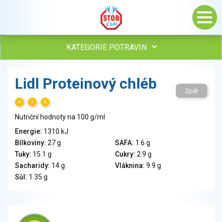
KATEGORIE POTRAVIN
Maso, drůbež, ryby, uzeniny
Lidl Proteinový chléb
Vejce
Zpět
Mléko
H
T
S
Mléčné výrobky
Nutriční hodnoty na 100 g/ml
Sýry
Energie:
1310 kJ
Veganské a vegetariánské výrobky
Bílkoviny:
27 g
SAFA:
1.6 g
Tuky
Tuky:
15.1 g
Cukry:
2.9 g
Obiloviny, mouka, cereální výrobky
Sacharidy:
14 g
Vláknina:
9.9 g
Chléb, pečivo, křehké chleby, pufované výrobky
Sůl:
1.35 g
Přílohy
Ovoce
Ořechy, semena