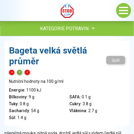
KATEGORIE POTRAVIN
Maso, drůbež, ryby, uzeniny
Bageta velká světlá
Vejce
průměr
Mléko
Zpět
Mléčné výrobky
H
T
S
Sýry
Nutriční hodnoty na 100 g/ml
Veganské a vegetariánské výrobky
Tuky
Energie:
1100 kJ
Bílkoviny:
9 g
SAFA:
0.1 g
Obiloviny, mouka, cereální výrobky
Tuky:
0.8 g
Cukry:
3.8 g
Chléb, pečivo, křehké chleby, pufované výrobky
Sacharidy:
54 g
Vláknina:
2.7 g
Přílohy
Sůl:
1.4 g
Ovoce
Ořechy, semena
pšeničná mouka, pitná voda, droždí, jedlá sůl s jódem (jedlá sůl,