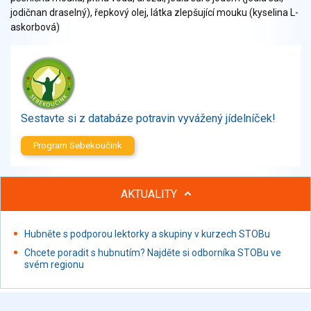
Zelenina
jodičnan draselný), řepkový olej, látka zlepšující mouku (kyselina L-
Brambory, luštěniny, houby
askorbová)
Sladkosti, slané výrobky
Zmrzliny
Ochucovadla, přísady, sladidla
Sušené směsi
Polotovary, hotové pokrmy
Sestavte si z databáze potravin vyvážený jídelníček!
Proteinové výrobky, doplňky stravy
Program Sebekoučink
Nápoje nealkoholické
Nápoje alkoholické
Restaurace, jídelny, hotová jídla
AKTUALITY
Fastfood
Studená kuchyně, lahůdkářské výrobky
Hubněte s podporou lektorky a skupiny v kurzech STOBu
Chcete poradit s hubnutím? Najděte si odborníka STOBu ve
svém regionu