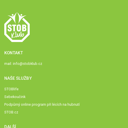
KONTAKT
mail:
info@stobklub.cz
NAŠE SLUŽBY
STOBlife
Sebekoučink
Podpůrný online program při lécích na hubnutí
STOB.cz
DALŠÍ