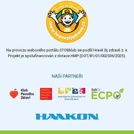
Na provozu webového portálu STOBklub se podílí Hravě žij zdravě z. s.
Projekt je spolufinancován z dotace HMP (DOT/81/01/002536/2025).
NAŠI PARTNEŘI