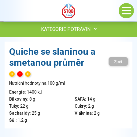
KATEGORIE POTRAVIN
Maso, drůbež, ryby, uzeniny
Quiche se slaninou a
Vejce
smetanou průměr
Mléko
Zpět
Mléčné výrobky
H
T
S
Sýry
Nutriční hodnoty na 100 g/ml
Veganské a vegetariánské výrobky
Tuky
Energie:
1400 kJ
Bílkoviny:
8 g
SAFA:
14 g
Obiloviny, mouka, cereální výrobky
Tuky:
22 g
Cukry:
2 g
Chléb, pečivo, křehké chleby, pufované výrobky
Sacharidy:
25 g
Vláknina:
2 g
Přílohy
Sůl:
1.2 g
Ovoce
Ořechy, semena