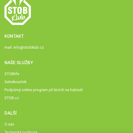
KONTAKT
mail:
info@stobklub.cz
NAŠE SLUŽBY
STOBlife
Sebekoučink
Podpůrný online program při lécích na hubnutí
STOB.cz
DALŠÍ
O nás
Technická podpora