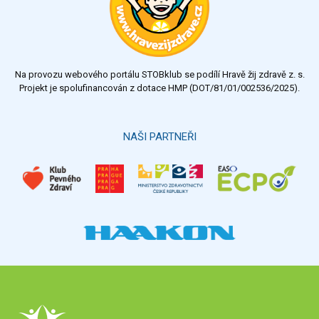
Na provozu webového portálu STOBklub se podílí Hravě žij zdravě z. s.
Projekt je spolufinancován z dotace HMP (DOT/81/01/002536/2025).
NAŠI PARTNEŘI