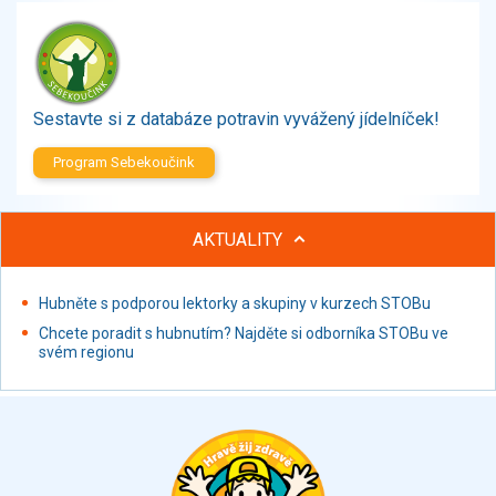
Zelenina
Brambory, luštěniny, houby
Sladkosti, slané výrobky
Zmrzliny
Sestavte si z databáze potravin vyvážený jídelníček!
Ochucovadla, přísady, sladidla
Sušené směsi
Program Sebekoučink
Polotovary, hotové pokrmy
Proteinové výrobky, doplňky stravy
AKTUALITY
Nápoje nealkoholické
Nápoje alkoholické
Restaurace, jídelny, hotová jídla
Hubněte s podporou lektorky a skupiny v kurzech STOBu
Fastfood
Chcete poradit s hubnutím? Najděte si odborníka STOBu ve
svém regionu
Studená kuchyně, lahůdkářské výrobky