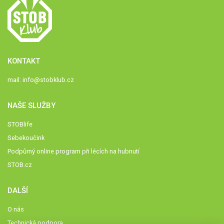
KONTAKT
mail:
info@stobklub.cz
NAŠE SLUŽBY
STOBlife
Sebekoučink
Podpůrný online program při lécích na hubnutí
STOB.cz
DALŠÍ
O nás
Technická podpora