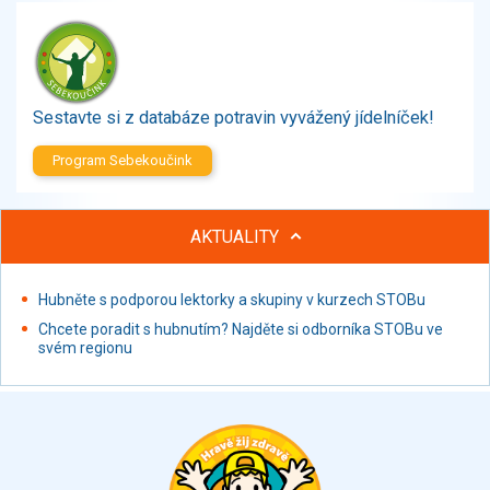
Zelenina
Brambory, luštěniny, houby
Sladkosti, slané výrobky
Zmrzliny
Sestavte si z databáze potravin vyvážený jídelníček!
Ochucovadla, přísady, sladidla
Sušené směsi
Program Sebekoučink
Polotovary, hotové pokrmy
Proteinové výrobky, doplňky stravy
AKTUALITY
Nápoje nealkoholické
Nápoje alkoholické
Restaurace, jídelny, hotová jídla
Hubněte s podporou lektorky a skupiny v kurzech STOBu
Fastfood
Chcete poradit s hubnutím? Najděte si odborníka STOBu ve
svém regionu
Studená kuchyně, lahůdkářské výrobky