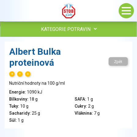
KATEGORIE POTRAVIN
Maso, drůbež, ryby, uzeniny
Albert Bulka
Vejce
proteinová
Mléko
Zpět
Mléčné výrobky
H
T
S
Sýry
Nutriční hodnoty na 100 g/ml
Veganské a vegetariánské výrobky
Tuky
Energie:
1090 kJ
Bílkoviny:
18 g
SAFA:
1 g
Obiloviny, mouka, cereální výrobky
Tuky:
10 g
Cukry:
2 g
Chléb, pečivo, křehké chleby, pufované výrobky
Sacharidy:
25 g
Vláknina:
7 g
Přílohy
Sůl:
1 g
Ovoce
Ořechy, semena