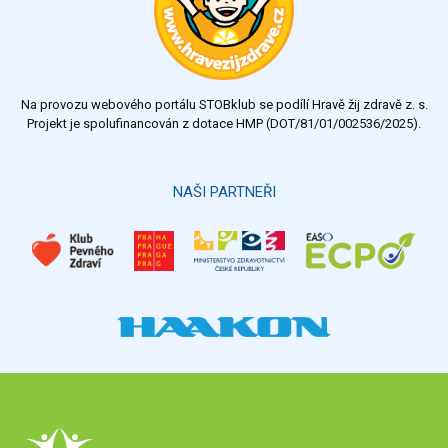
Na provozu webového portálu STOBklub se podílí Hravě žij zdravě z. s.
Projekt je spolufinancován z dotace HMP (DOT/81/01/002536/2025).
NAŠI PARTNEŘI