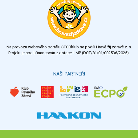
Na provozu webového portálu STOBklub se podílí Hravě žij zdravě z. s.
Projekt je spolufinancován z dotace HMP (DOT/81/01/002536/2025).
NAŠI PARTNEŘI