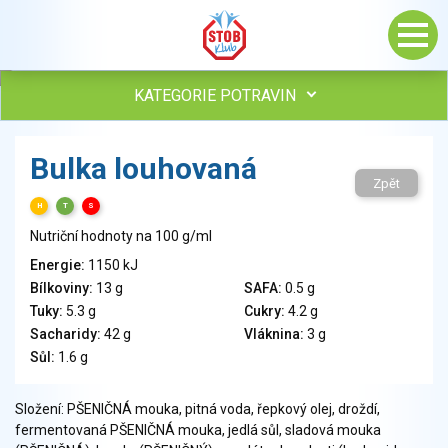
KATEGORIE POTRAVIN
Maso, drůbež, ryby, uzeniny
Bulka louhovaná
Vejce
Zpět
Mléko
H
T
S
Mléčné výrobky
Nutriční hodnoty na 100 g/ml
Sýry
Energie:
1150 kJ
Veganské a vegetariánské výrobky
Bílkoviny:
13 g
SAFA:
0.5 g
Tuky
Tuky:
5.3 g
Cukry:
4.2 g
Obiloviny, mouka, cereální výrobky
Sacharidy:
42 g
Vláknina:
3 g
Chléb, pečivo, křehké chleby, pufované výrobky
Sůl:
1.6 g
Přílohy
Ovoce
Složení: PŠENIČNÁ mouka, pitná voda, řepkový olej, droždí,
fermentovaná PŠENIČNÁ mouka, jedlá sůl, sladová mouka
Ořechy, semena