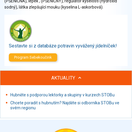
(PŠENIČNÁ), lepek , (PŠENIČNÝ), regulátor kyselosti (hydroxid
Zelenina
sodný), látka zlepšující mouku (kyselina L-askorbová).
Brambory, luštěniny, houby
Sladkosti, slané výrobky
Zmrzliny
Ochucovadla, přísady, sladidla
Sušené směsi
Sestavte si z databáze potravin vyvážený jídelníček!
Polotovary, hotové pokrmy
Proteinové výrobky, doplňky stravy
Program Sebekoučink
Nápoje nealkoholické
Nápoje alkoholické
AKTUALITY
Restaurace, jídelny, hotová jídla
Fastfood
Studená kuchyně, lahůdkářské výrobky
Hubněte s podporou lektorky a skupiny v kurzech STOBu
Chcete poradit s hubnutím? Najděte si odborníka STOBu ve
svém regionu