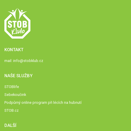
KONTAKT
mail:
info@stobklub.cz
NAŠE SLUŽBY
STOBlife
Sebekoučink
Podpůrný online program při lécích na hubnutí
STOB.cz
DALŠÍ