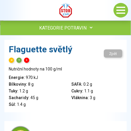
KATEGORIE POTRAVIN
Maso, drůbež, ryby, uzeniny
Flaguette světlý
Vejce
Zpět
Mléko
H
T
S
Mléčné výrobky
Nutriční hodnoty na 100 g/ml
Sýry
Energie:
970 kJ
Veganské a vegetariánské výrobky
Bílkoviny:
8 g
SAFA:
0.2 g
Tuky
Tuky:
1.2 g
Cukry:
1.1 g
Obiloviny, mouka, cereální výrobky
Sacharidy:
45 g
Vláknina:
3 g
Chléb, pečivo, křehké chleby, pufované výrobky
Sůl:
1.4 g
Přílohy
Ovoce
Ořechy, semena