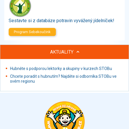
Zelenina
Brambory, luštěniny, houby
Sladkosti, slané výrobky
Sestavte si z databáze potravin vyvážený jídelníček!
Zmrzliny
Program Sebekoučink
Ochucovadla, přísady, sladidla
Sušené směsi
Polotovary, hotové pokrmy
AKTUALITY
Proteinové výrobky, doplňky stravy
Nápoje nealkoholické
Hubněte s podporou lektorky a skupiny v kurzech STOBu
Nápoje alkoholické
Chcete poradit s hubnutím? Najděte si odborníka STOBu ve
Restaurace, jídelny, hotová jídla
svém regionu
Fastfood
Studená kuchyně, lahůdkářské výrobky