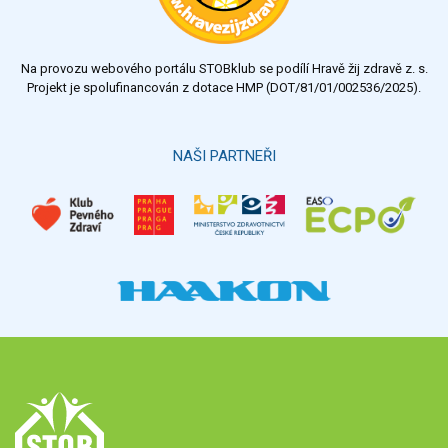
Na provozu webového portálu STOBklub se podílí Hravě žij zdravě z. s.
Projekt je spolufinancován z dotace HMP (DOT/81/01/002536/2025).
NAŠI PARTNEŘI