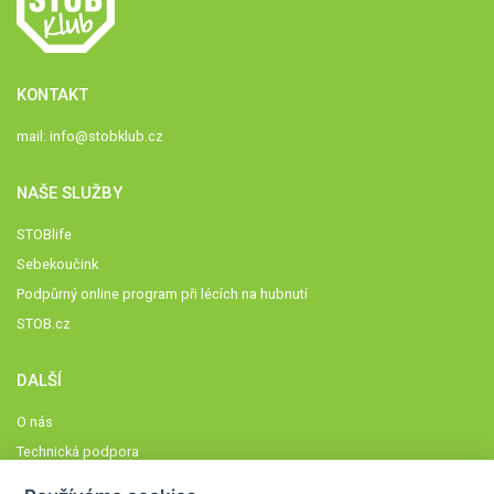
KONTAKT
mail:
info@stobklub.cz
NAŠE SLUŽBY
STOBlife
Sebekoučink
Podpůrný online program při lécích na hubnutí
STOB.cz
DALŠÍ
O nás
Technická podpora
Časté dotazy