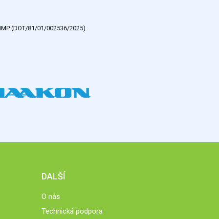
e HMP (DOT/81/01/002536/2025).
DALŠÍ
O nás
Technická podpora