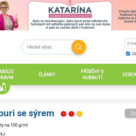
Zů
ABÁZE
PŘÍBĚHY O
ČLÁNKY
SEBE
RAVIN
HUBNUTÍ
puri se sýrem
Zp
H
T
S
ty na 100 g/ml
 kJ