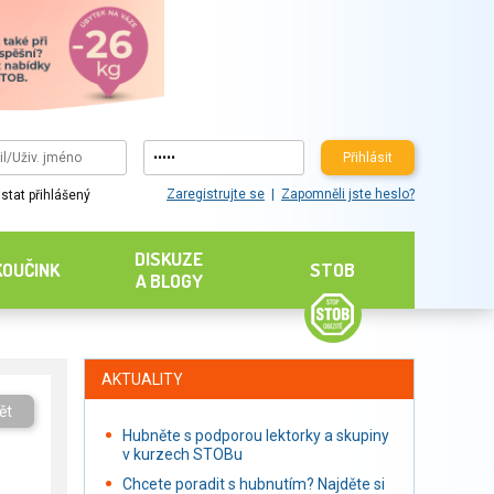
Přihlásit
Zaregistrujte se
Zapomněli jste heslo?
stat přihlášený
DISKUZE
KOUČINK
STOB
A BLOGY
AKTUALITY
ět
Hubněte s podporou lektorky a skupiny
v kurzech STOBu
Chcete poradit s hubnutím? Najděte si