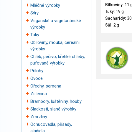
Bílkoviny:
11 
Mléčné výrobky
Tuky:
19 g
Sýry
Sacharidy:
30
Veganské a vegetariánské
Sůl:
2 g
výrobky
Tuky
Obiloviny, mouka, cereální
výrobky
Chléb, pečivo, křehké chleby,
pufované výrobky
Přílohy
Ovoce
Ořechy, semena
Zelenina
Brambory, luštěniny, houby
Sladkosti, slané výrobky
Zmrzliny
Ochucovadla, přísady,
sladidla