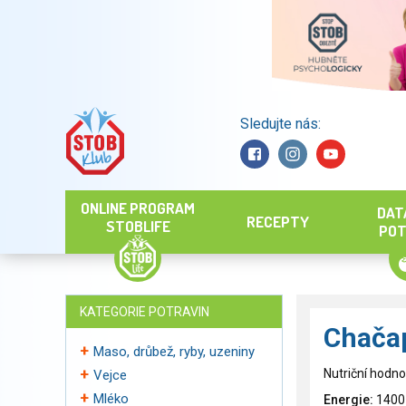
Sledujte nás:
Hledat
ONLINE PROGRAM
DAT
RECEPTY
STOBLIFE
POT
KATEGORIE POTRAVIN
Chača
Maso, drůbež, ryby, uzeniny
Nutriční hodno
Vejce
Mléko
Energie:
1400