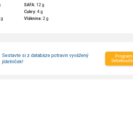
g
SAFA:
12 g
Cukry:
4 g
 g
Vláknina:
2 g
Sestavte si z databáze potravin vyvážený
Program
Sebekouči
jídelníček!