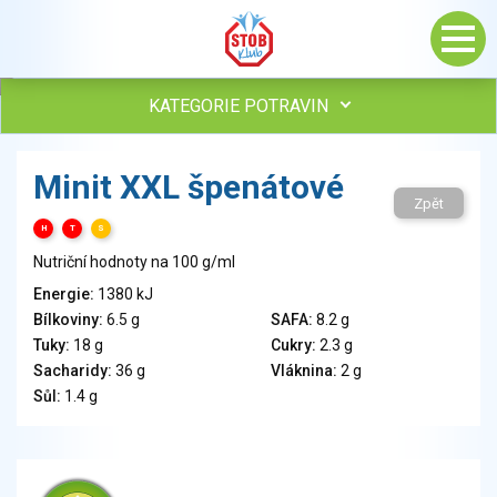
KATEGORIE POTRAVIN
Maso, drůbež, ryby, uzeniny
Minit XXL špenátové
Vejce
Zpět
Mléko
H
T
S
Mléčné výrobky
Nutriční hodnoty na 100 g/ml
Sýry
Energie:
1380 kJ
Veganské a vegetariánské výrobky
Bílkoviny:
6.5 g
SAFA:
8.2 g
Tuky
Tuky:
18 g
Cukry:
2.3 g
Obiloviny, mouka, cereální výrobky
Sacharidy:
36 g
Vláknina:
2 g
Chléb, pečivo, křehké chleby, pufované výrobky
Sůl:
1.4 g
Přílohy
Ovoce
Ořechy, semena