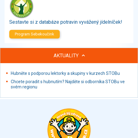
Zelenina
Brambory, luštěniny, houby
Sladkosti, slané výrobky
Sestavte si z databáze potravin vyvážený jídelníček!
Zmrzliny
Program Sebekoučink
Ochucovadla, přísady, sladidla
Sušené směsi
Polotovary, hotové pokrmy
AKTUALITY
Proteinové výrobky, doplňky stravy
Nápoje nealkoholické
Hubněte s podporou lektorky a skupiny v kurzech STOBu
Nápoje alkoholické
Chcete poradit s hubnutím? Najděte si odborníka STOBu ve
Restaurace, jídelny, hotová jídla
svém regionu
Fastfood
Studená kuchyně, lahůdkářské výrobky