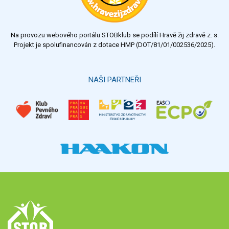
Na provozu webového portálu STOBklub se podílí Hravě žij zdravě z. s.
Projekt je spolufinancován z dotace HMP (DOT/81/01/002536/2025).
NAŠI PARTNEŘI