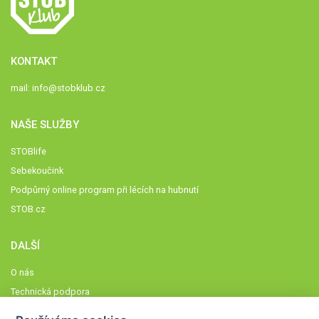
KONTAKT
mail:
info@stobklub.cz
NAŠE SLUŽBY
STOBlife
Sebekoučink
Podpůrný online program při lécích na hubnutí
STOB.cz
DALŠÍ
O nás
Technická podpora
Časté dotazy