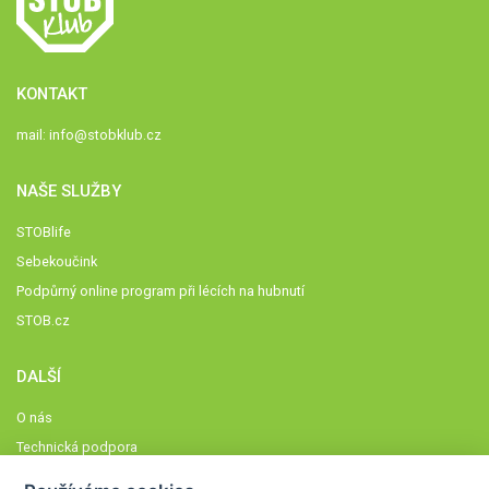
KONTAKT
mail:
info@stobklub.cz
NAŠE SLUŽBY
STOBlife
Sebekoučink
Podpůrný online program při lécích na hubnutí
STOB.cz
DALŠÍ
O nás
Technická podpora
Časté dotazy