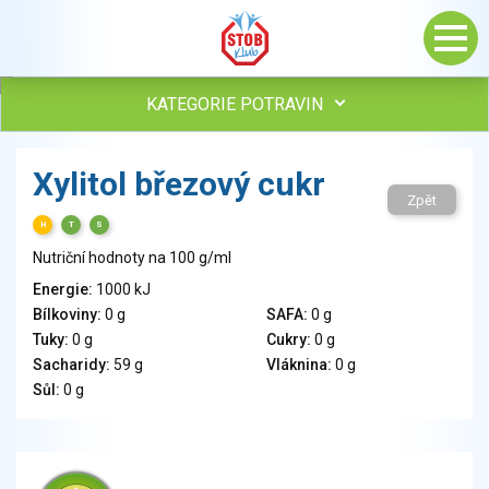
KATEGORIE POTRAVIN
Maso, drůbež, ryby, uzeniny
Xylitol březový cukr
Vejce
Zpět
Mléko
H
T
S
Mléčné výrobky
Nutriční hodnoty na 100 g/ml
Sýry
Energie:
1000 kJ
Veganské a vegetariánské výrobky
Bílkoviny:
0 g
SAFA:
0 g
Tuky
Tuky:
0 g
Cukry:
0 g
Obiloviny, mouka, cereální výrobky
Sacharidy:
59 g
Vláknina:
0 g
Chléb, pečivo, křehké chleby, pufované výrobky
Sůl:
0 g
Přílohy
Ovoce
Ořechy, semena