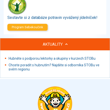
Zelenina
Brambory, luštěniny, houby
Sladkosti, slané výrobky
Sestavte si z databáze potravin vyvážený jídelníček!
Zmrzliny
Program Sebekoučink
Ochucovadla, přísady, sladidla
Sušené směsi
Polotovary, hotové pokrmy
AKTUALITY
Proteinové výrobky, doplňky stravy
Nápoje nealkoholické
Hubněte s podporou lektorky a skupiny v kurzech STOBu
Nápoje alkoholické
Chcete poradit s hubnutím? Najděte si odborníka STOBu ve
Restaurace, jídelny, hotová jídla
svém regionu
Fastfood
Studená kuchyně, lahůdkářské výrobky