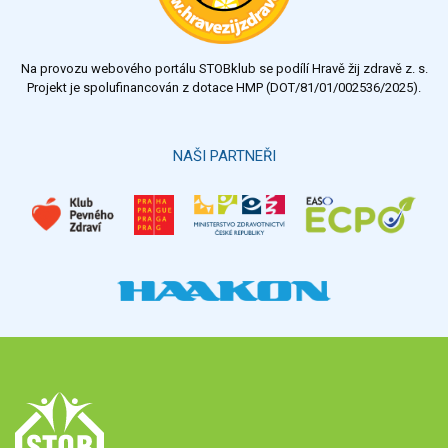
Na provozu webového portálu STOBklub se podílí Hravě žij zdravě z. s.
Projekt je spolufinancován z dotace HMP (DOT/81/01/002536/2025).
NAŠI PARTNEŘI