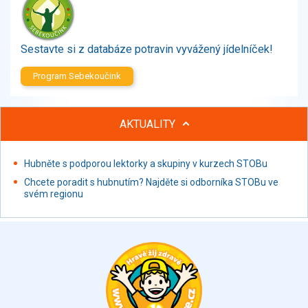
Zelenina
Brambory, luštěniny, houby
Sladkosti, slané výrobky
Sestavte si z databáze potravin vyvážený jídelníček!
Zmrzliny
Program Sebekoučink
Ochucovadla, přísady, sladidla
Sušené směsi
Polotovary, hotové pokrmy
AKTUALITY
Proteinové výrobky, doplňky stravy
Nápoje nealkoholické
Hubněte s podporou lektorky a skupiny v kurzech STOBu
Nápoje alkoholické
Chcete poradit s hubnutím? Najděte si odborníka STOBu ve
Restaurace, jídelny, hotová jídla
svém regionu
Fastfood
Studená kuchyně, lahůdkářské výrobky