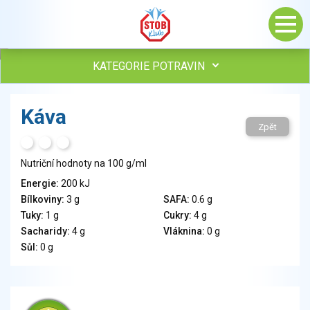
KATEGORIE POTRAVIN
Maso, drůbež, ryby, uzeniny
Káva
Vejce
Zpět
Mléko
H
T
S
Mléčné výrobky
Nutriční hodnoty na 100 g/ml
Sýry
Energie:
200 kJ
Veganské a vegetariánské výrobky
Bílkoviny:
3 g
SAFA:
0.6 g
Tuky
Tuky:
1 g
Cukry:
4 g
Obiloviny, mouka, cereální výrobky
Sacharidy:
4 g
Vláknina:
0 g
Chléb, pečivo, křehké chleby, pufované výrobky
Sůl:
0 g
Přílohy
Ovoce
Ořechy, semena