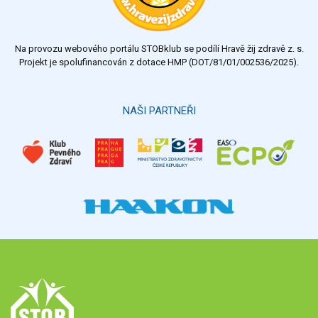
Na provozu webového portálu STOBklub se podílí Hravě žij zdravě z. s.
Projekt je spolufinancován z dotace HMP (DOT/81/01/002536/2025).
NAŠI PARTNEŘI