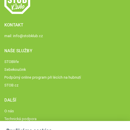
KONTAKT
mail:
info@stobklub.cz
NAŠE SLUŽBY
STOBlife
Sebekoučink
Podpůrný online program při lécích na hubnutí
STOB.cz
DALŠÍ
O nás
Technická podpora
Časté dotazy