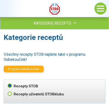
KATEGORIE RECEPTŮ
Kategorie receptů
Všechny recepty
Polévky
Studená kuchyně
Všechny recepty STOB najdete také v programu
Maso
Sebekoučink!
drůbež
hovězí, telecí
Program Sebekoučink
vepřové
vnitřnosti
ryby
Recepty STOB
zvěřina
Recepty uživatelů STOBklubu
ostatní maso
Omáčky
Bezmasé a zeleninové