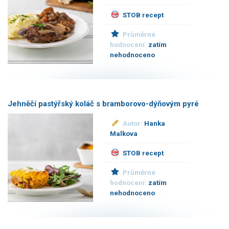
STOB recept
Průměrné
hodnocení:
zatím
nehodnoceno
Jehněčí pastýřský koláč s bramborovo-dýňovým pyré
Autor:
Hanka
Malkova
STOB recept
Průměrné
hodnocení:
zatím
nehodnoceno