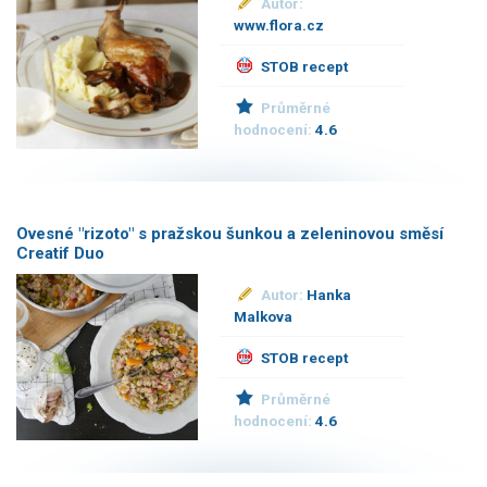
Autor:
www.flora.cz
STOB recept
Průměrné
hodnocení:
4.6
Ovesné "rizoto" s pražskou šunkou a zeleninovou směsí
Creatif Duo
Autor:
Hanka
Malkova
STOB recept
Průměrné
hodnocení:
4.6