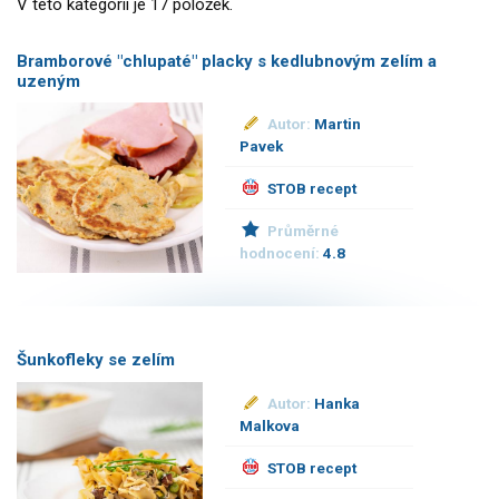
V této kategorii je 17 položek.
Bramborové "chlupaté" placky s kedlubnovým zelím a
uzeným
Autor:
Martin
Pavek
STOB recept
Průměrné
hodnocení:
4.8
Šunkofleky se zelím
Autor:
Hanka
Malkova
STOB recept