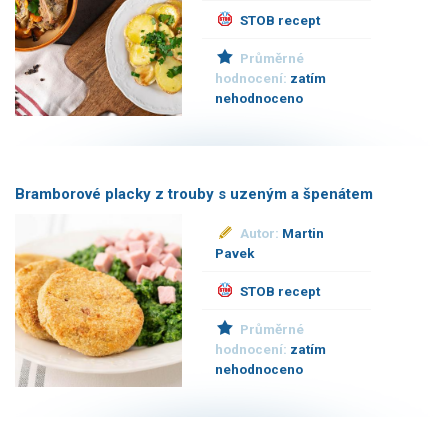
STOB recept
Průměrné
hodnocení:
zatím
nehodnoceno
Bramborové placky z trouby s uzeným a špenátem
Autor:
Martin
Pavek
STOB recept
Průměrné
hodnocení:
zatím
nehodnoceno