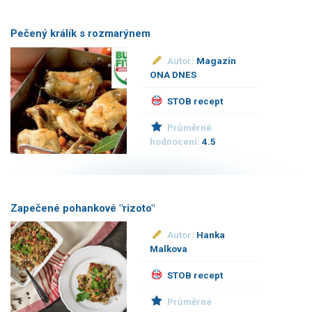
Pečený králík s rozmarýnem
Autor:
Magazín
ONA DNES
STOB recept
Průměrné
hodnocení:
4.5
Zapečené pohankové "rizoto"
Autor:
Hanka
Malkova
STOB recept
Průměrné