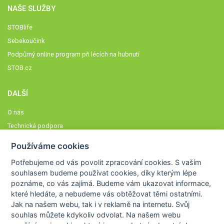
NAŠE SLUŽBY
STOBlife
Sebekoučink
Podpůrný online program při lécích na hubnutí
STOB.cz
DALŠÍ
O nás
Technická podpora
Časté dotazy
Používáme cookies
Normy a zásady fungování STOBklubu
Potřebujeme od vás
povolit zpracování cookies
. S vaším
Členové STOBklubu
souhlasem budeme používat cookies, díky kterým lépe
Zásady nakládání s osobními údaji
poznáme,
co vás zajímá
. Budeme vám ukazovat
informace,
které hledáte
, a nebudeme vás obtěžovat těmi ostatními.
Otestujte se
Jak na našem webu, tak i v reklamě na internetu. Svůj
Spočítejte si
souhlas můžete kdykoliv odvolat. Na našem webu
Výzva 52