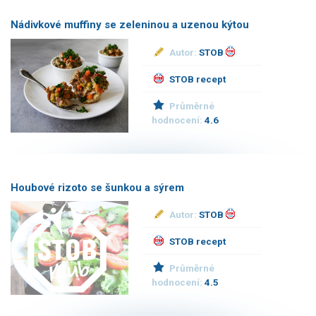
Nádivkové muffiny se zeleninou a uzenou kýtou
Autor:
STOB
STOB recept
Průměrné
hodnocení:
4.6
Houbové rizoto se šunkou a sýrem
Autor:
STOB
STOB recept
Průměrné
hodnocení:
4.5