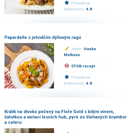
Průměrné
hodnocení:
4.8
Papardelle s jehněčím dýňovým ragú
Autor:
Hanka
Malkova
STOB recept
Průměrné
hodnocení:
4.8
Králík na divoko pečený na Floře Gold s bílým vínem,
šalotkou a variací lesních hub, pyré ze šlehaných brambor
a celeru