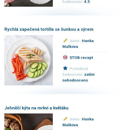
hodnocení:
4.5
Rychlá zapečená tortilla se šunkou a sýrem
Autor:
Hanka
Malkova
STOB recept
Průměrné
hodnocení:
zatím
nehodnoceno
Jehněčí kýta na mrkvi a květáku
Autor:
Hanka
Malkova