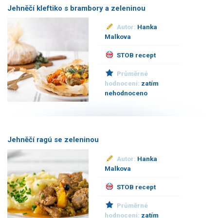
Jehněčí kleftiko s brambory a zeleninou
Autor:
Hanka
Malkova
STOB recept
Průměrné
hodnocení:
zatím
nehodnoceno
Jehněčí ragú se zeleninou
Autor:
Hanka
Malkova
STOB recept
Průměrné
hodnocení:
zatím