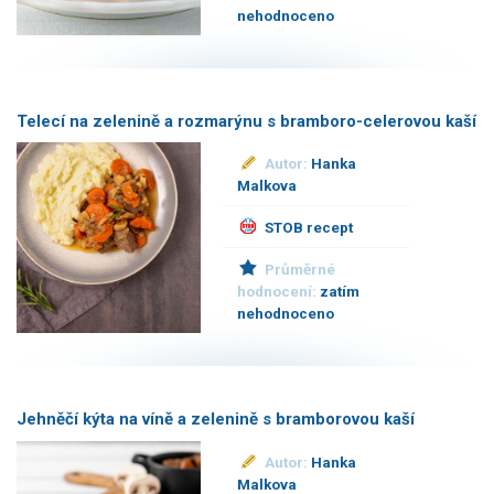
nehodnoceno
Telecí na zelenině a rozmarýnu s bramboro-celerovou kaší
Autor:
Hanka
Malkova
STOB recept
Průměrné
hodnocení:
zatím
nehodnoceno
Jehněčí kýta na víně a zelenině s bramborovou kaší
Autor:
Hanka
Malkova