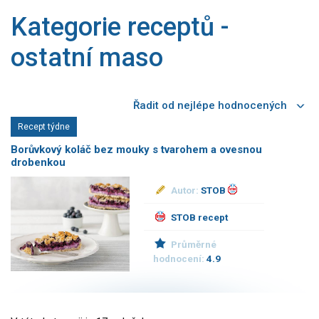
Saláty
Kategorie receptů -
Sladké pokrmy
ostatní maso
Dezerty
Nápoje
Ostatní
Dětské recepty
Recept týdne
GLP-1 recepty
Borůvkový koláč bez mouky s tvarohem a ovesnou
drobenkou
Autor:
STOB
STOB recept
Průměrné
hodnocení:
4.9