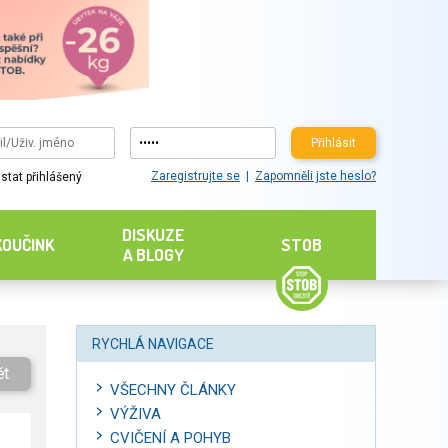
Přihlásit
Zaregistrujte se
Zapomněli jste heslo?
stat přihlášený
DISKUZE
KOUČINK
STOB
A BLOGY
RYCHLÁ NAVIGACE
ět
VŠECHNY ČLÁNKY
VÝŽIVA
CVIČENÍ A POHYB