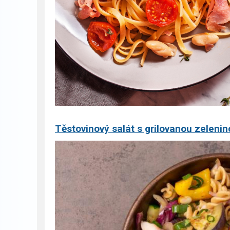
Těstovinový salát s grilovanou zeleni