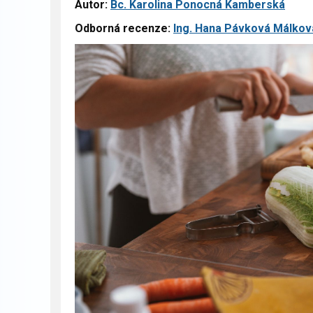
Autor:
Bc. Karolina Ponocná Kamberská
Odborná recenze:
Ing. Hana Pávková Málkov