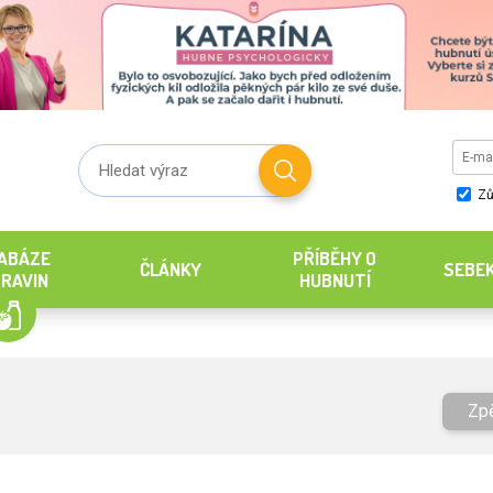
Zů
ABÁZE
PŘÍBĚHY O
ČLÁNKY
SEBE
RAVIN
HUBNUTÍ
Zp