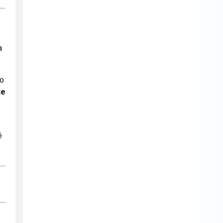
a
bo
te
é