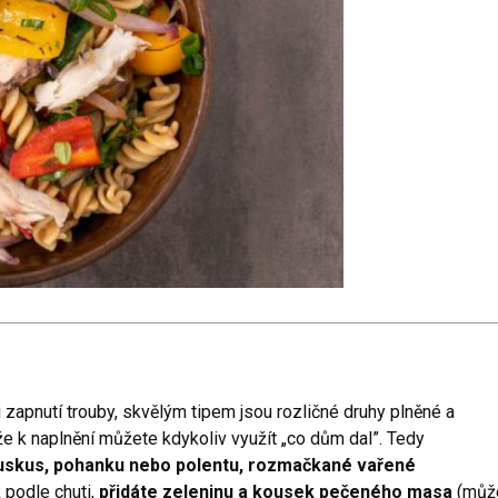
 zapnutí trouby, skvělým tipem jsou rozličné druhy plněné a
e k naplnění můžete kdykoliv využít „co dům dal”. Tedy
 kuskus, pohanku nebo polentu, rozmačkané vařené
 podle chuti,
přidáte zeleninu a kousek pečeného masa
(můž