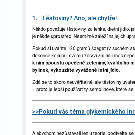
1. Těstoviny? Ano, ale chytře!
Někdo považuje těstoviny za lehké, dietní jídlo, j
je někde uprostřed. Nesmírně záleží na jejich úpr
Pokud si uvaříte 120 gramů špaget (v suchém sta
dokonce kečupu, svému zdraví ani linii moc nep
k nim spoustu opečené zeleniny, kvalitního
bylinek, vykouzlíte vyvážené letní jídlo.
Zdá se to skoro neuvěřitelné, ale těstoviny uvaře
– proto je lepší používat ty semolinové, které se
>>
Pokud vás téma glykemického inde
A abychom nezůstávali jen u teorie, podívejte se