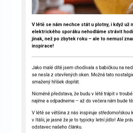
V létě se nám nechce stát u plotny, i když u
elektrického sporáku nehodláme strávit hodiny
jinak, než po zbytek roku – ale to nemusí zn
inspirace!
Jako malé dítě jsem chodívala s babičkou na nedě
se nesla z otevřených oken. Možná tato nostalgie
smažený hříšek dopřát.
Nicméně představa, že budu v létě trápit v troubě
najíme a odpadneme – až do večera nám bude těž
V létě se většina z nás inspiruje středomořskou k
v Itálii, je jasné že je to typicky letní jídlo! Ale 
odstavec našeho článku.