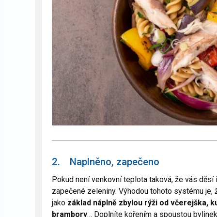
2. Naplněno, zapečeno
Pokud není venkovní teplota taková, že vás děsí i
zapečené zeleniny. Výhodou tohoto systému je, ž
jako
základ náplně zbylou rýži od včerejška,
brambory
… Doplníte kořením a spoustou bylinek