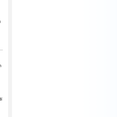
u
n
dí