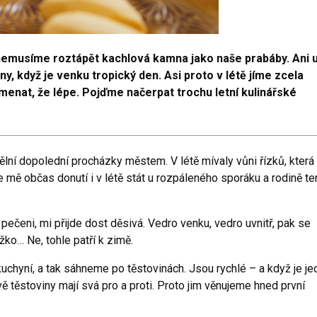
ž nemusíme roztápět kachlová kamna jako naše prabáby. Ani 
, když je venku tropický den. Asi proto v létě jíme zcela
amenat, že lépe. Pojďme načerpat trochu letní kulinářské
lní dopolední procházky městem. V létě mívaly vůni řízků, která
 mě občas donutí i v létě stát u rozpáleného sporáku a rodině te
 pečeni, mi přijde dost děsivá. Vedro venku, vedro uvnitř, pak se
ko… Ne, tohle patří k zimě.
uchyní, a tak sáhneme po těstovinách. Jsou rychlé – a když je je
právě těstoviny mají svá pro a proti. Proto jim věnujeme hned první