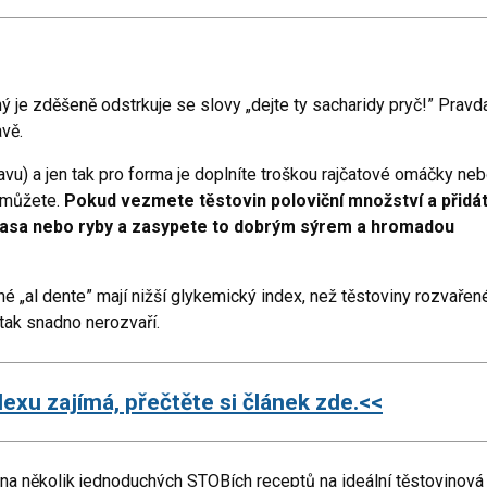
iný je zděšeně odstrkuje se slovy „dejte ty sacharidy pryč!” Pravd
avě.
vu) a jen tak pro forma je doplníte troškou rajčatové omáčky ne
omůžete.
Pokud vezmete těstovin poloviční množství a přidá
 masa nebo ryby a zasypete to dobrým sýrem a hromadou
né „al dente” mají nižší glykemický index, než těstoviny rozvařen
 tak snadno nerozvaří.
xu zajímá, přečtěte si článek zde.
<<
 na několik jednoduchých STOBích receptů na ideální těstovinová